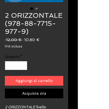
2 ORIZZONTALE
(978-88-7715-
977-9)
Prezzo
Prezzo
 12,00 € 
10,80 €
regolare
scontato
IVA inclusa
Quantità
*
Aggiungi al carrello
Acquista ora
2 ORIZZONTALE
livello