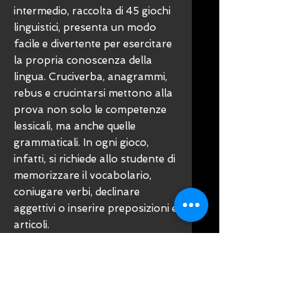
intermedio, raccolta di 45 giochi
linguistici, presenta un modo
facile e divertente per esercitare
la propria conoscenza della
lingua. Cruciverba, anagrammi,
rebus e crucintarsi mettono alla
prova non solo le competenze
lessicali, ma anche quelle
grammaticali. In ogni gioco,
infatti, si richiede allo studente di
memorizzare il vocabolario,
coniugare verbi, declinare
aggettivi o inserire preposizioni e
articoli.
Ispirato alle classiche riviste di
enigmistica,
2 ORIZZONTALE
-
livello intermedio può essere
usato individualmente da tutti