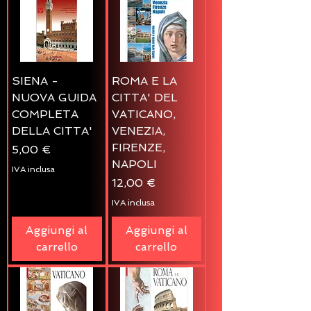
SIENA -
ROMA E LA
NUOVA GUIDA
CITTA' DEL
COMPLETA
VATICANO,
DELLA CITTA'
VENEZIA,
FIRENZE,
Prezzo
5,00 €
NAPOLI
IVA inclusa
Prezzo
12,00 €
IVA inclusa
Aggiungi al
Aggiungi al
carrello
carrello