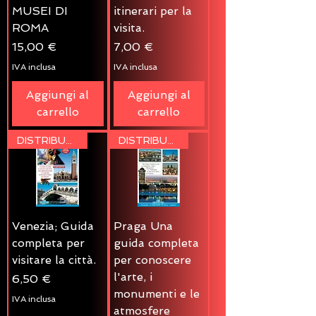
MUSEI DI
itinerari per la
ROMA
visita.
Prezzo
Prezzo
15,00 €
7,00 €
IVA inclusa
IVA inclusa
Aggiungi al
Aggiungi al
carrello
carrello
DISTRIBUZIONE
DISTRIBUZIONE
Venezia; Guida
Praga Una
completa per
guida completa
visitare la città.
per conoscere
l'arte, i
Prezzo
6,50 €
monumenti e le
IVA inclusa
atmosfere