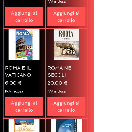
IVA inclusa
Aggiungi al
Aggiungi al
carrello
carrello
ROMA E IL
ROMA NEI
VATICANO
SECOLI
Prezzo
Prezzo
6,00 €
20,00 €
IVA inclusa
IVA inclusa
Aggiungi al
Aggiungi al
carrello
carrello