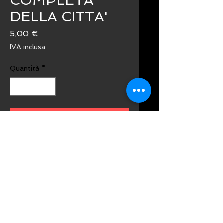
COMPLETA
DELLA CITTA'
Prezzo
5,00 €
IVA inclusa
Quantità
*
Aggiungi al carrello
Acquista ora
Glu Distribuzione s.r.l.s.
Via Settevalli 711, 06129 Perugia PG Tel: