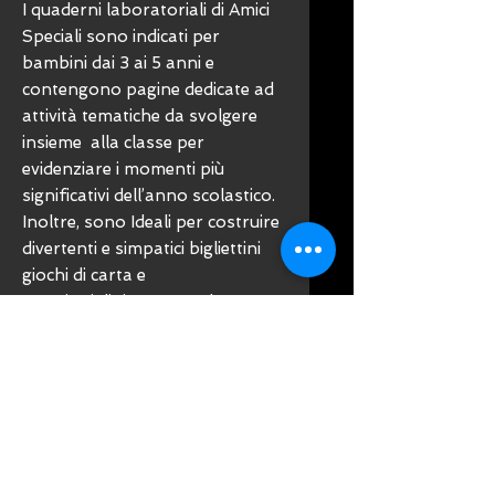
I quaderni laboratoriali di Amici
Speciali sono indicati per
bambini dai 3 ai 5 anni e
contengono pagine dedicate ad
attività tematiche da svolgere
insieme alla classe per
evidenziare i momenti più
significativi dell’anno scolastico.
Inoltre, sono Ideali per costruire
divertenti e simpatici bigliettini
giochi di carta e
creazioni di tipo manuale per
stimolare l’apprendimento e
l’inclusione.
CARATTERISTICHE
• Illustrazioni e fotografie
colorate e dalle linee semplici
• Attività per un primo approccio
alla lingua in maniera inclusiva e