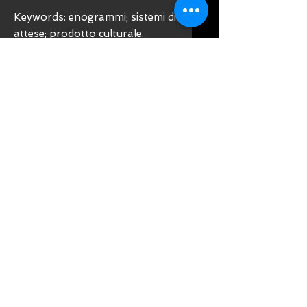
Keywords: enogrammi; sistemi di
attese; prodotto culturale.
Simone Casini, Stefania Canali
Il vino italiano in Germania:
questioni di mercato, cultura e
identità
Abstract: Analisi delle dinamiche
culturali soggiacenti al processo
di commercializzazione del vino
italiano, condotta dal punto di
vista di una imprenditrice.
Keywords: vino; cultura;
esportazione.
Simone Casini, Massimo
Vedovelli
Ciak, si beve! E si parla...
Abstract: Analisi dei modi in cui il