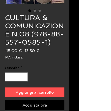
CULTURA &
COMUNICAZION
E N.08 (978-88-
557-0585-1)
Prezzo
Prezzo
 15,00 € 
13,50 €
regolare
scontato
IVA inclusa
Quantità
*
Aggiungi al carrello
Acquista ora