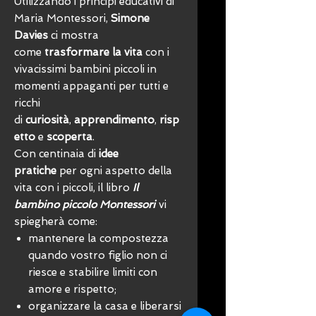
Utilizzando i principi educativi di
Maria Montessori,
Simone
Davies
ci mostra
come
trasformare la vita
con i
vivacissimi bambini piccoli in
momenti appaganti per tutti e
ricchi
di
curiosità
,
apprendimento
,
risp
etto
e
scoperta
.
Con centinaia di
idee
pratiche
per ogni aspetto della
vita con i piccoli, il libro
Il
bambino piccolo Montessori
vi
spiegherà come:
mantenere la compostezza
quando vostro figlio non ci
riesce e stabilire limiti con
amore e rispetto;
organizzare la casa e liberarsi