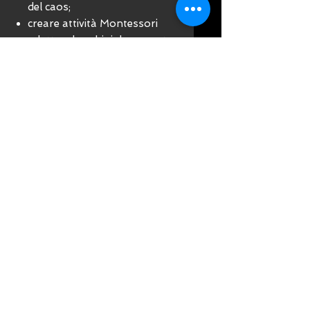
del caos;
creare attività Montessori
adatte a bambini da uno a tre
anni;
crescere bambini curiosi e
desiderosi di imparare, che
amino esplorare il mondo che
li circonda;
vedere il mondo attraverso gli
occhi del bambino piccolo e
restarne sorpresi e deliziati.
Spero che gli insegnamenti della
mia bisnonna trovino il modo di
entrare in ogni famiglia
attraverso questo bellissimo libro,
fonte di ispirazione e ricco di
consigli pratici
Carolina Montessori