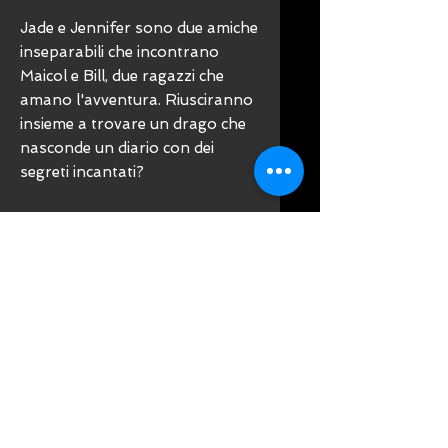
Jade e Jennifer sono due amiche
inseparabili che incontrano
Maicol e Bill, due ragazzi che
amano l'avventura. Riusciranno
insieme a trovare un drago che
nasconde un diario con dei
segreti incantati?
Le Autrici:
Viola Rossini e Diana Silvestri
hanno 11 anni e vivono a
Perugia. Sono le due amiche
della storia, Jade è Viola e
Jennifer è Diana. Amano tanto
leggere, specialmente libri
fantastici! Inoltre...Viola è una
grande appassionata di
ginnastica ritmica, Diana una