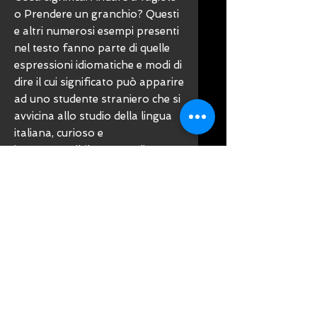
o Prendere un granchio? Questi
e altri numerosi esempi presenti
nel testo fanno parte di quelle
espressioni idiomatiche e modi di
dire il cui significato può apparire
ad uno studente straniero che si
avvicina allo studio della lingua
italiana, curioso e
incomprensibile. Scopo di questo
lavoro è quello di offrire un
testo pratico, vivo, uno
strumento dinamico che renda
consapevole lo studente
dellesistenza di numerosi modi di
dire al fine di facilitargli lo studio
e la comprensione dellitaliano,
cercando di colmare il divario tra
un apprendimento meccanico e