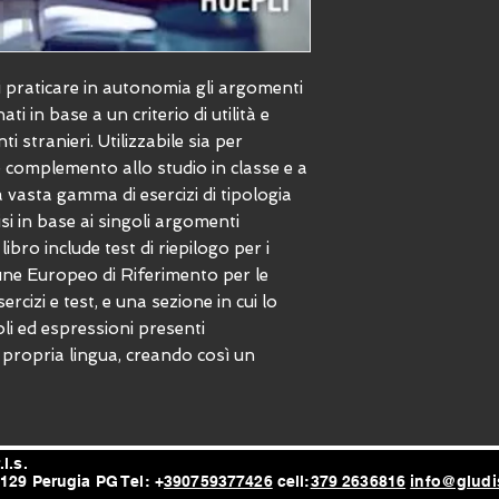
i praticare in autonomia gli argomenti
ti in base a un criterio di utilità e
ti stranieri. Utilizzabile sia per
complemento allo studio in classe e a
 vasta gamma di esercizi di tipologia
ivisi in base ai singoli argomenti
 libro include test di riepilogo per i
une Europeo di Riferimento per le
esercizi e test, e una sezione in cui lo
i ed espressioni presenti
la propria lingua, creando così un
l.s.
6129 Perugia PG Tel: +
390759377426
cell:
379 2636816
info@gludi