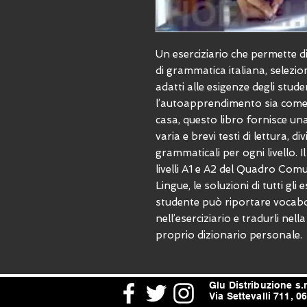
Un eserciziario che permette d
di grammatica italiana, seleziona
adatti alle esigenze degli studen
l’autoapprendimento sia come 
casa, questo libro fornisce una
varia e brevi testi di lettura, d
grammaticali per ogni livello. Il
livelli A1 e A2 del Quadro Com
Lingue, le soluzioni di tutti gli 
studente può riportare vocabol
nell’eserciziario e tradurli nel
proprio dizionario personale.
Glu Distribuzione s.r.
Via Settevalli 711, 0