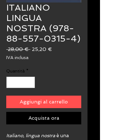
ITALIANO
LINGUA
NOSTRA (978-
88-557-0315-4)
Prezzo
Prezzo
 28,00 € 
25,20 €
regolare
scontato
IVA inclusa
Quantità
*
Aggiungi al carrello
Acquista ora
Italiano, lingua nostra
è una