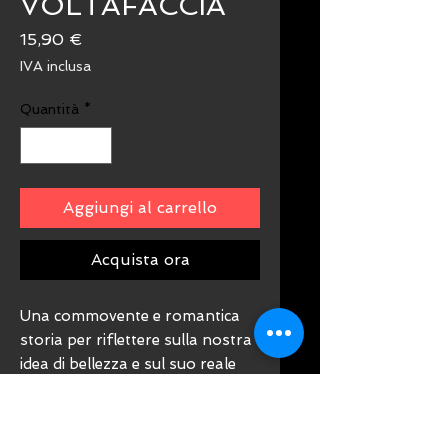
VOLTAFACCIA
Prezzo
15,90 €
IVA inclusa
Quantità
*
Aggiungi al carrello
Acquista ora
Una commovente e romantica
storia per riflettere sulla nostra
idea di bellezza e sul suo reale
significato, per scoprire come
l’amore, la poesia e la gentilezza
possono essere molto più