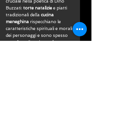
cruciale nella poetica di Dino
Buzzati:
torte natalizie
e piatti
tradizionali della
cucina
meneghina
rispecchiano le
caratteristiche spirituali e morali
dei personaggi e sono spesso
metafora di quel
mondo
fanciullesco
a cui l’autore guarda
con struggente nostalgia.
La cucina magica di Dino
Buzzati
è un viaggio tra le sue
opere, accompagnati
da
Pierpaolo Pracca
alla
scoperta di pietanze e ricette
gustose per il palato, ma
soprattutto buone per l’anima.