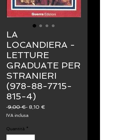
LA
LOCANDIERA -
LETTURE
GRADUATE PER
STRANIERI
(978-88-7715-
815-4)
Prezzo
Prezzo
 9,00 € 
8,10 €
regolare
scontato
IVA inclusa
Quantità
*