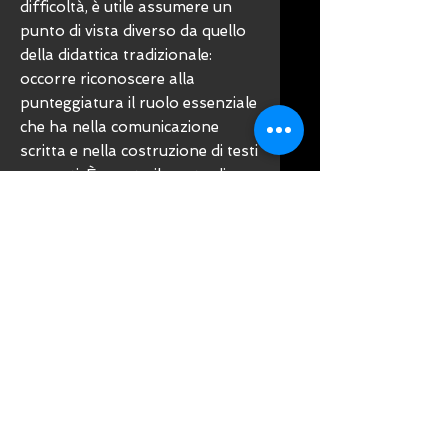
difficoltà, è utile assumere un
punto di vista diverso da quello
della didattica tradizionale:
occorre riconoscere alla
punteggiatura il ruolo essenziale
che ha nella comunicazione
scritta e nella costruzione di testi
coerenti. È questo il punto di
vista della linguistica moderna,
ed è anche il punto di vista
assunto in questo libro:
l’obiettivo del volume è aiutare
lettrici e lettori a capire meglio
come funziona la punteggiatura,
a usare con maggiore
consapevolezza i diversi segni
interpuntivi, e – in ultima analisi
– a scrivere meglio.
Autore: Filippo Pecorari