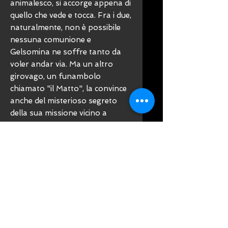
animalesco, si accorge appena di
quello che vede e tocca. Fra i due,
naturalmente, non è possibile
nessuna comunione e
Gelsomina ne soffre tanto da
voler andar via. Ma un altro
girovago, un funambolo
chiamato "il Matto", la convince
anche del misterioso segreto
della sua missione vicino a
Zampanò. Ma un giorno
Zampanò, che non era mai
andato d'accordo con il Matto,
viene alle mani con lui e, quasi
senza volerlo, lo uccide.
Gelsomina impazzisce dal dolore
e Zampanò si decide ad
abbandonare la donna. Qualche
anno più tardi, all'improvviso, gli