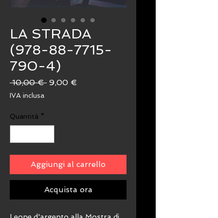
LA STRADA
(978-88-7715-
790-4)
Prezzo
Prezzo
 10,00 € 
9,00 €
regolare
scontato
IVA inclusa
Quantità
*
Aggiungi al carrello
Acquista ora
Leone d'argento alla Mostra di