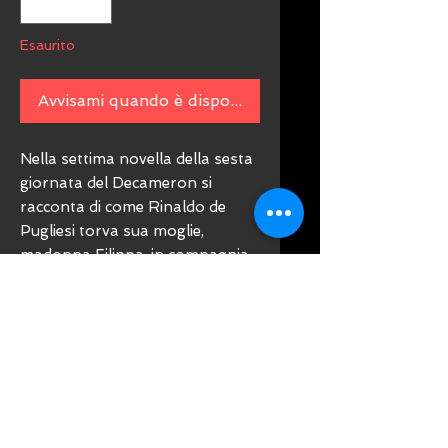
Esaurito
Avvisami quando è disponibile
Nella settima novella della sesta
giornata del Decameron si
racconta di come Rinaldo de
Pugliesi torva sua moglie,
madonna Filippa, in compagnia
del suo amante. Per questo la fa
chiamare in tribunale dove
madonna Filippa, con una
risposta intelligente, riesce ad
evitare la morte e a far cambiare
la legge. Nella terza novella della
prima giornata si racconta di
come lebreo Melchisedech riesce,