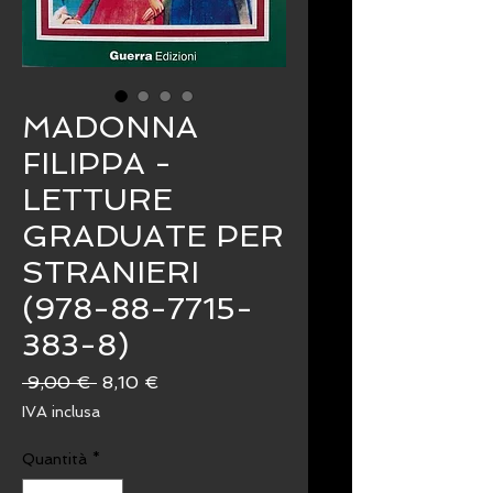
MADONNA
FILIPPA -
LETTURE
GRADUATE PER
STRANIERI
(978-88-7715-
383-8)
Prezzo
Prezzo
 9,00 € 
8,10 €
regolare
scontato
IVA inclusa
Quantità
*