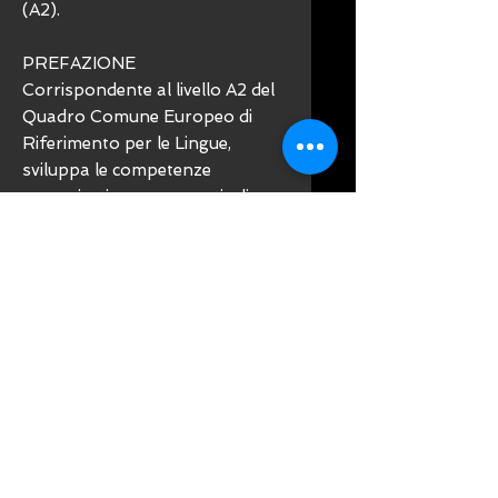
(A2).
PREFAZIONE
Corrispondente al livello A2 del
Quadro Comune Europeo di
Riferimento per le Lingue,
sviluppa le competenze
comunicative e grammaticali
elementari, come interagire con
persone nuove e rispondere a
semplici richieste.
Edizione Openschool:
- libro dello studente
- cd-mp3 (allegato al libro dello
studente)
- ebook+ (collegato al libro
dello studente) con i file relativi
ai brani audio per le attività di