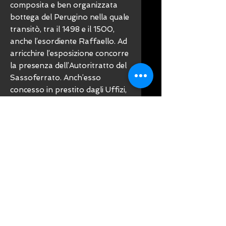
composita e ben organizzata
bottega del Perugino nella quale
transitò, tra il 1498 e il 1500,
anche l’esordiente Raffaello. Ad
arricchire l’esposizione concorre
la presenza dell’Autoritratto del
Sassoferrato. Anch’esso
concesso in prestito dagli Uffizi,
l’Autoritratto del Sassoferrato,
tra i volti d’artista più intensi ed
espressivi del Seicento italiano,
consente di affrontare il
suggestivo tema della
rivisitazione secentesca dei modi
pittorici di Perugino e Raffaello.
Per illustrare questo argomento
la mostra presenta sette opere
del maestro marchigiano.
Conservate nella basilica di San