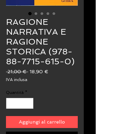
RAGIONE
NARRATIVA E
RAGIONE
STORICA (978-
88-7715-615-0)
Prezzo
Prezzo
 21,00 € 
18,90 €
regolare
scontato
IVA inclusa
Quantità
*
Aggiungi al carrello