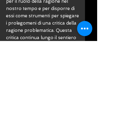
per il ruolo della ragione nel
nostro tempo e per disporre di
essi come strumenti per spiegare
i prolegomeni di una critica della
ragione problematica. Questa
critica continua lungo il sentiero
aperto da due grandi filosofi
della nostra tradizione
umanistica latina: Vico e Ortega
y Gasset. La caratteristica
fondamentale del volume di Josè
M. Sevilla si articola su un
doppio convergente registro. Il
primo riguarda lopportuna
esigenza di riaprire il discorso sui
fondamenti e sulle movenze
della orteghiana ragione
storico-vitale. Il secondo
registro si riferisce alla