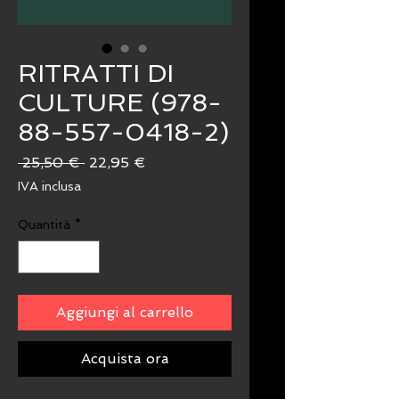
RITRATTI DI
CULTURE (978-
88-557-0418-2)
Prezzo
Prezzo
 25,50 € 
22,95 €
regolare
scontato
IVA inclusa
Quantità
*
Aggiungi al carrello
Acquista ora