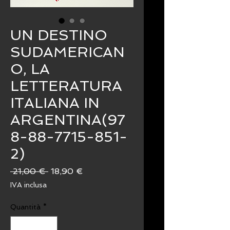
UN DESTINO
SUDAMERICAN
O, LA
LETTERATURA
ITALIANA IN
ARGENTINA(97
8-88-7715-851-
2)
Prezzo
Prezzo
 21,00 € 
18,90 €
regolare
scontato
IVA inclusa
Quantità
*