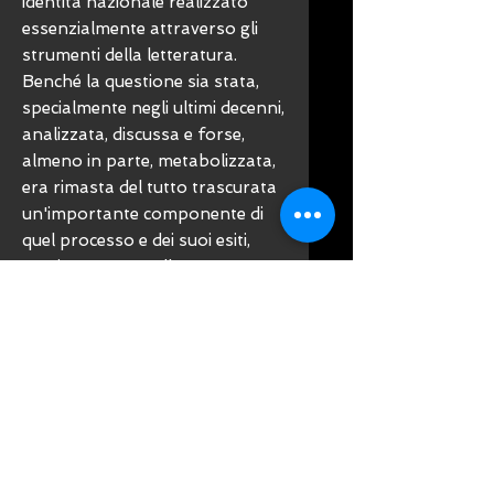
identità nazionale realizzato
essenzialmente attraverso gli
strumenti della letteratura.
Benché la questione sia stata,
specialmente negli ultimi decenni,
analizzata, discussa e forse,
almeno in parte, metabolizzata,
era rimasta del tutto trascurata
un'importante componente di
quel processo e dei suoi esiti,
precisamente quella
componente che conduce alla
letteratura, alla cultura e
complessivamente all'immagine
dell'Italia nella formazione,
appunto, dell'identità del Paese
latinoamericano. Il libro di Patat
colma questa lacuna e illustra in
modo assai documentato e