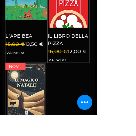
L'APE BEA
IL LIBRO DELLA
PIZZA
Prezzo regolare
Prezzo scontato
15,00 €
13,50 €
Prezzo regolare
Prezzo scontato
16,00 €
12,00 €
IVA inclusa
IVA inclusa
NOVITA'
IL MAGICO
NATALE