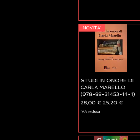
NOVITA'
STUDI IN ONORE DI
CARLA MARELLO
(978-88-31453-14-1)
Prezzo regolare
Prezzo scontat
28,00 €
25,20 €
IVA inclusa