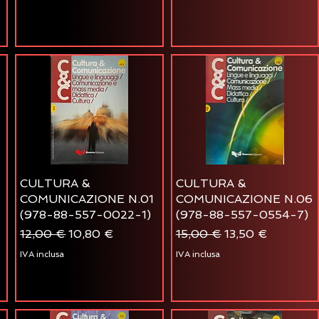
CULTURA &
CULTURA &
COMUNICAZIONE N.01
COMUNICAZIONE N.06
(978-88-557-0022-1)
(978-88-557-0554-7)
o
Prezzo regolare
Prezzo scontato
Prezzo regolare
Prezzo scontato
12,00 €
10,80 €
15,00 €
13,50 €
IVA inclusa
IVA inclusa