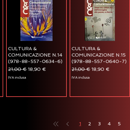
CULTURA &
CULTURA &
COMUNICAZIONE N.14
COMUNICAZIONE N.15
(978-88-557-0634-6)
(978-88-557-0640-7)
o
Prezzo regolare
Prezzo scontato
Prezzo regolare
Prezzo scontato
21,00 €
18,90 €
21,00 €
18,90 €
IVA inclusa
IVA inclusa
1
2
3
4
5