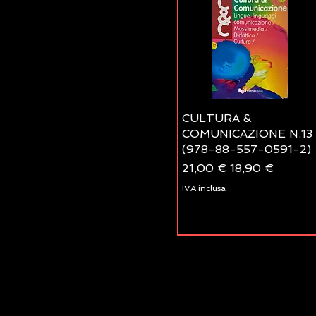
CULTURA &
COMUNICAZIONE N.13
(978-88-557-0591-2)
Prezzo regolare
Prezzo scontat
21,00 €
18,90 €
IVA inclusa