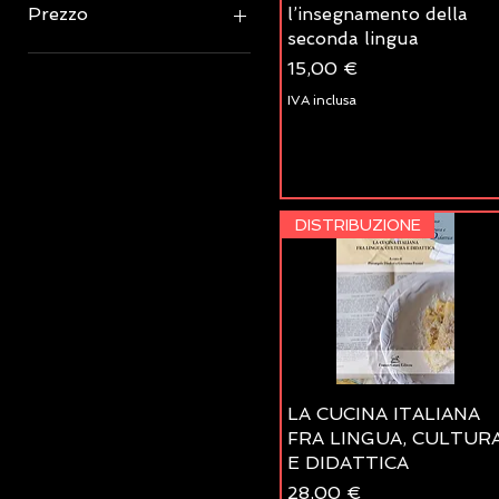
Prezzo
l’insegnamento della
seconda lingua
Prezzo
15,00 €
8 €
65 €
IVA inclusa
DISTRIBUZIONE
LA CUCINA ITALIANA
FRA LINGUA, CULTUR
E DIDATTICA
Prezzo
28,00 €