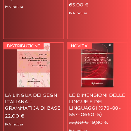
Prezzo
65,00 €
IVA inclusa
IVA inclusa
DISTRIBUZIONE
NOVITA'
LA LINGUA DEI SEGNI
LE DIMENSIONI DELLE
ITALIANA -
LINGUE E DEI
GRAMMATICA DI BASE
LINGUAGGI (978-88-
557-0660-5)
Prezzo
22,00 €
Prezzo regolare
Prezzo scontato
22,00 €
19,80 €
IVA inclusa
IVA inclusa