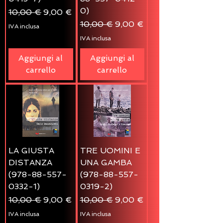
0)
Prezzo regolare
Prezzo scontato
10,00 €
9,00 €
Prezzo regolare
Prezzo scontato
10,00 €
9,00 €
IVA inclusa
IVA inclusa
Aggiungi al
Aggiungi al
carrello
carrello
LA GIUSTA
TRE UOMINI E
DISTANZA
UNA GAMBA
(978-88-557-
(978-88-557-
0332-1)
0319-2)
Prezzo regolare
Prezzo scontato
Prezzo regolare
Prezzo scontato
10,00 €
9,00 €
10,00 €
9,00 €
IVA inclusa
IVA inclusa