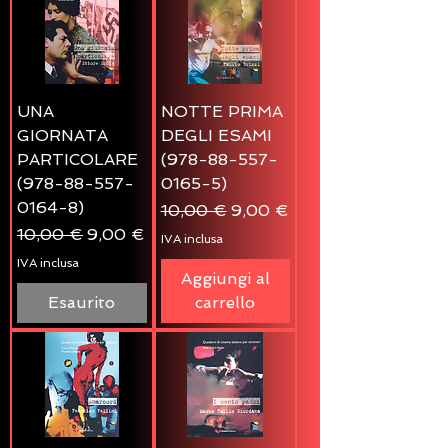
UNA
NOTTE PRIMA
GIORNATA
DEGLI ESAMI
PARTICOLARE
(978-88-557-
(978-88-557-
0165-5)
0164-8)
Prezzo regolare
Prezzo scontato
10,00 €
9,00 €
Prezzo regolare
Prezzo scontato
10,00 €
9,00 €
IVA inclusa
IVA inclusa
Aggiungi al
Esaurito
carrello