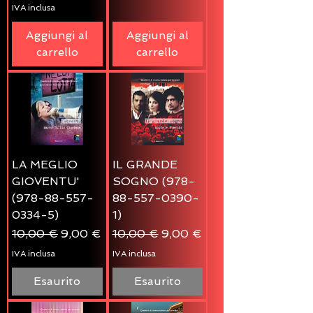
IVA inclusa
Aggiungi al
Aggiungi al
carrello
carrello
LA MEGLIO
IL GRANDE
GIOVENTU'
SOGNO (978-
(978-88-557-
88-557-0390-
0334-5)
1)
Prezzo regolare
Prezzo scontato
Prezzo regolare
Prezzo scontato
10,00 €
9,00 €
10,00 €
9,00 €
IVA inclusa
IVA inclusa
Esaurito
Esaurito