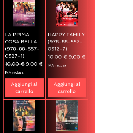
LA PRIMA
HAPPY FAMILY
COSA BELLA
(978-88-557-
(978-88-557-
0512-7)
0527-1)
Prezzo regolare
Prezzo scontato
10,00 €
9,00 €
Prezzo regolare
Prezzo scontato
10,00 €
9,00 €
IVA inclusa
IVA inclusa
Aggiungi al
Aggiungi al
carrello
carrello