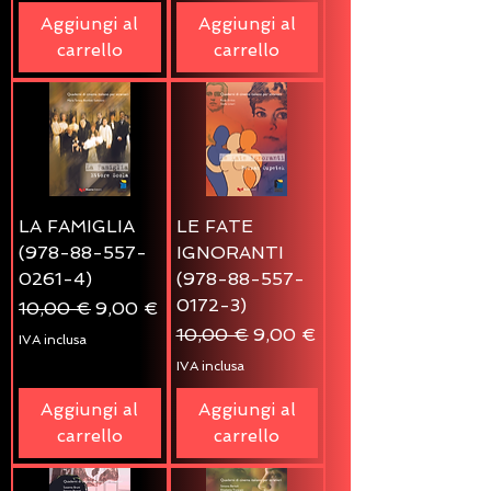
Aggiungi al
Aggiungi al
carrello
carrello
LA FAMIGLIA
LE FATE
(978-88-557-
IGNORANTI
0261-4)
(978-88-557-
0172-3)
Prezzo regolare
Prezzo scontato
10,00 €
9,00 €
Prezzo regolare
Prezzo scontato
10,00 €
9,00 €
IVA inclusa
IVA inclusa
Aggiungi al
Aggiungi al
carrello
carrello