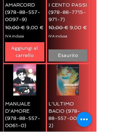
AMARCORD
I CENTO PASSI
(978-88-557-
(978-88-7715-
0097-9)
971-7)
Prezzo regolare
Prezzo scontato
Prezzo regolare
Prezzo scontato
10,00 €
9,00 €
10,00 €
9,00 €
IVA inclusa
IVA inclusa
Aggiungi al
carrello
Esaurito
MANUALE
L'ULTIMO
D'AMORE
BACIO (978-
(978-88-557-
88-557-0083-
0061-0)
2)
Prezzo regolare
Prezzo scontato
Prezzo regolare
Prezzo scontato
10,00 €
9,00 €
10,00 €
9,00 €