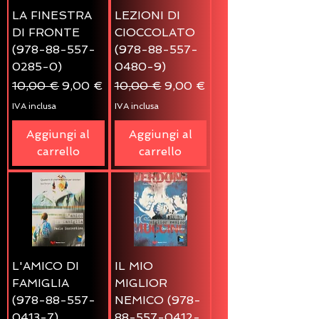
LA FINESTRA
LEZIONI DI
DI FRONTE
CIOCCOLATO
(978-88-557-
(978-88-557-
0285-0)
0480-9)
Prezzo regolare
Prezzo scontato
Prezzo regolare
Prezzo scontato
10,00 €
9,00 €
10,00 €
9,00 €
IVA inclusa
IVA inclusa
Aggiungi al
Aggiungi al
carrello
carrello
L'AMICO DI
IL MIO
FAMIGLIA
MIGLIOR
(978-88-557-
NEMICO (978-
0413-7)
88-557-0412-