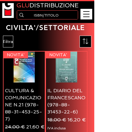
GLU
DISTRIBUZIONE
CIVILTA'/SETTORIALE
Filtra
NOVITA'
NOVITA'
CULTURA &
IL DIARIO DEL
COMUNICAZIO
FRANCESCANO
NE N.21 (978-
(978-88-
88-31-453-25-
31453-22-6)
7)
Prezzo regolare
Prezzo scontato
18,00 €
16,20 €
Prezzo regolare
Prezzo scontato
24,00 €
21,60 €
IVA inclusa